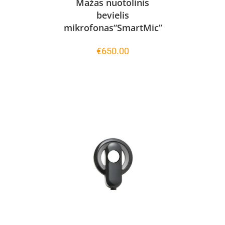
Mažas nuotolinis
bevielis
mikrofonas“SmartMic”
€
650.00