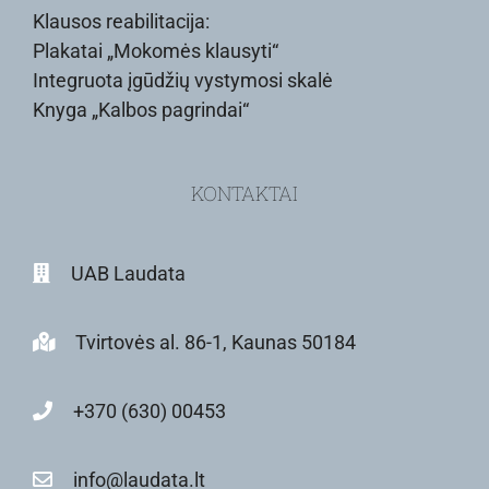
Klausos reabilitacija:
Plakatai „Mokomės klausyti“
Integruota įgūdžių vystymosi skalė
Knyga „Kalbos pagrindai“
KONTAKTAI
UAB Laudata
Tvirtovės al. 86-1, Kaunas 50184
+370 (630) 00453
info@laudata.lt