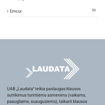
(2)
Emcur
UAB „Laudata“ teikia paslaugas klausos
sutrikimus turintiems asmenims (vaikams,
paaugliams, suaugusiems), taikant klausos