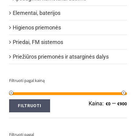
Elementai, baterijos
Higienos priemonės
Priedai, FM sistemos
Priežiūros priemonės ir atsarginės dalys
Filtruoti pagal kainą
Kaina:
—
Min
Ma
€0
€900
FILTRUOTI
kai
kai
Filtruoti pagal