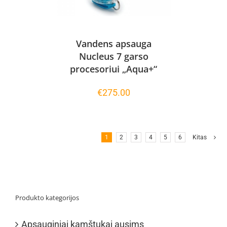
Vandens apsauga
Nucleus 7 garso
procesoriui „Aqua+“
€
275.00
1
2
3
4
5
6
Kitas
Produkto kategorijos
Apsauginiai kamštukai ausims