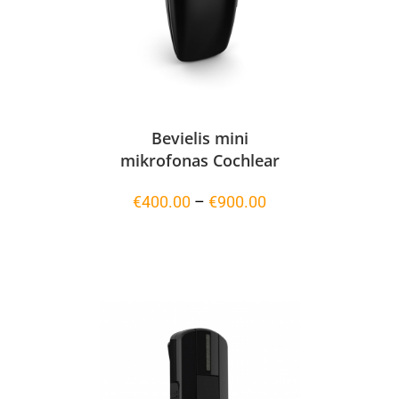
Bevielis mini
mikrofonas Cochlear
Price
€
400.00
–
€
900.00
range:
€400.00
through
€900.00