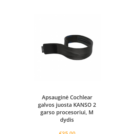
Apsauginė Cochlear
galvos juosta KANSO 2
garso procesoriui, M
dydis
€
35.00