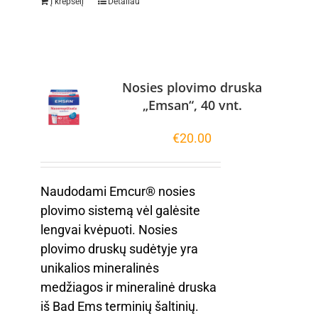
Į krepšelį
Detaliau
Nosies plovimo druska
„Emsan“, 40 vnt.
€
20.00
Naudodami Emcur® nosies
plovimo sistemą vėl galėsite
lengvai kvėpuoti. Nosies
plovimo druskų sudėtyje yra
unikalios mineralinės
medžiagos ir mineralinė druska
iš Bad Ems terminių šaltinių.