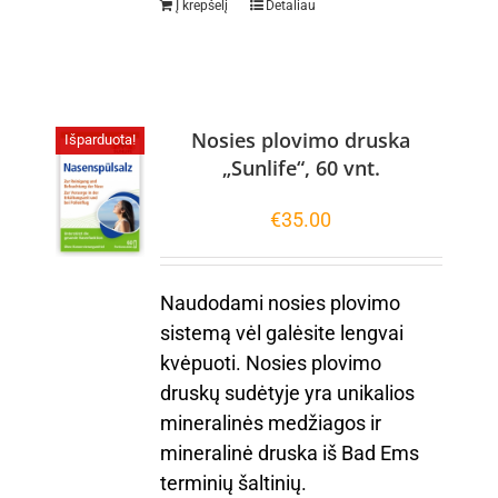
Į krepšelį
Detaliau
Nosies plovimo druska
Išparduota!
„Sunlife“, 60 vnt.
€
35.00
Naudodami nosies plovimo
sistemą vėl galėsite lengvai
kvėpuoti. Nosies plovimo
druskų sudėtyje yra unikalios
mineralinės medžiagos ir
mineralinė druska iš Bad Ems
terminių šaltinių.