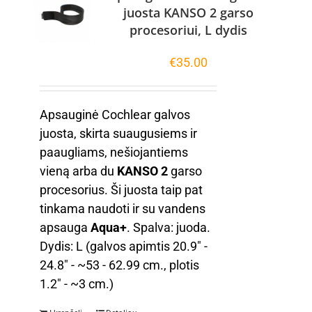
juosta KANSO 2 garso
procesoriui, L dydis
€
35.00
Apsauginė Cochlear galvos
juosta, skirta suaugusiems ir
paaugliams, nešiojantiems
vieną arba du
KANSO 2
garso
procesorius. Ši juosta taip pat
tinkama naudoti ir su vandens
apsauga
Aqua+
. Spalva: juoda.
Dydis: L (galvos apimtis 20.9" -
24.8" - ~53 - 62.99 cm., plotis
1.2" - ~3 cm.)