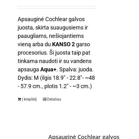
Apsauginė Cochlear galvos
juosta, skirta suaugusiems ir
paaugliams, nešiojantiems
vieną arba du
KANSO 2
garso
procesorius. Ši juosta taip pat
tinkama naudoti ir su vandens
apsauga
Aqua+
. Spalva: juoda.
Dydis: M (ilgis 18.9" - 22.8"- ~48
- 57.9 cm., plotis 1.2" - ~3 cm.)
Į krepšelį
Detaliau
Apsauginė Cochlear galvos