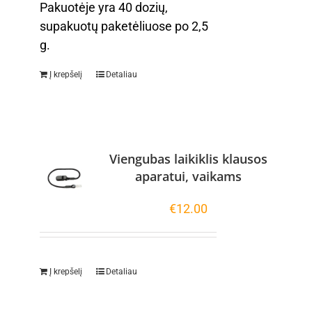
Pakuotėje yra 40 dozių,
supakuotų paketėliuose po 2,5
g.
Į krepšelį
Detaliau
Viengubas laikiklis klausos
aparatui, vaikams
€
12.00
Į krepšelį
Detaliau