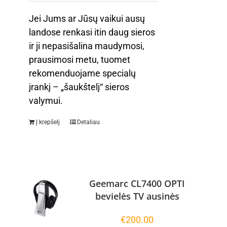
Jei Jums ar Jūsų vaikui ausų
landose renkasi itin daug sieros
ir ji nepasišalina maudymosi,
prausimosi metu, tuomet
rekomenduojame specialų
įrankį – „šaukštelį“ sieros
valymui.
Į krepšelį
Detaliau
Geemarc CL7400 OPTI
bevielės TV ausinės
€
200.00