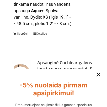
tinkama naudoti ir su vandens
apsauga
Aqua+
. Spalva:
vanilinė. Dydis: XS (ilgis 19.1" -
~48.5 cm., plotis 1.2" - ~3 cm.)
Į krepšelį
Detaliau
Apsauginė Cochlear galvos
juosta garso procesoriui, S
dydis
-5% nuolaida pirmam
€
35.00
apsipirkimui!
Apsauginė Cochlear galvos
Prenumeruojant naujienlaiškius gausite specialius