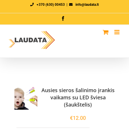
Skip
+370 (630) 00453
|
info@laudata.lt
to
Facebook
content
Ausies sieros šalinimo įrankis
vaikams su LED šviesa
(šaukštelis)
€
12.00