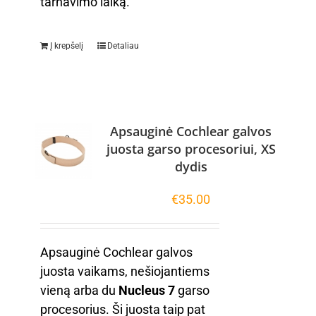
tarnavimo laiką.
Į krepšelį
Detaliau
Apsauginė Cochlear galvos
juosta garso procesoriui, XS
dydis
€
35.00
Apsauginė Cochlear galvos
juosta vaikams, nešiojantiems
vieną arba du
Nucleus 7
garso
procesorius. Ši juosta taip pat