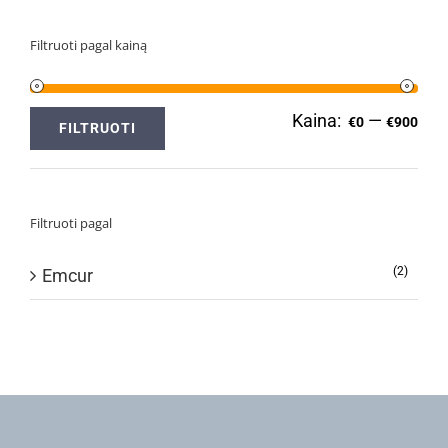
Filtruoti pagal kainą
Kaina:
—
Min
Ma
€0
€900
FILTRUOTI
kai
kai
Filtruoti pagal
(2)
Emcur