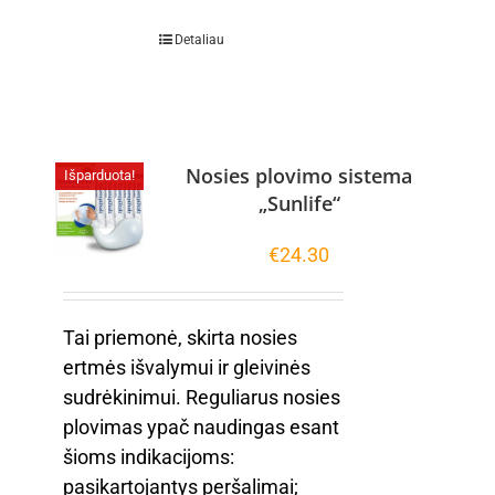
Detaliau
Nosies plovimo sistema
Išparduota!
„Sunlife“
€
24.30
Tai priemonė, skirta nosies
ertmės išvalymui ir gleivinės
sudrėkinimui. Reguliarus nosies
plovimas ypač naudingas esant
šioms indikacijoms:
pasikartojantys peršalimai;