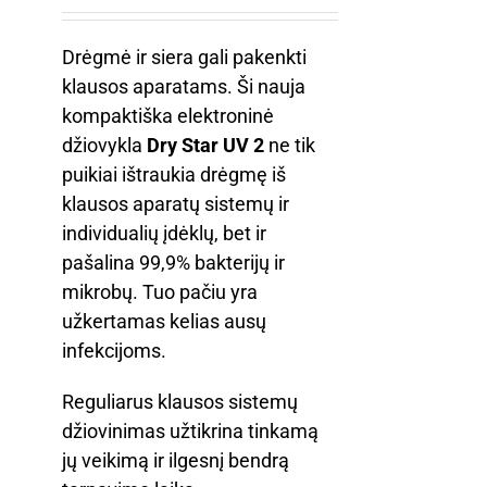
Drėgmė ir siera gali pakenkti
klausos aparatams. Ši nauja
kompaktiška elektroninė
džiovykla
Dry Star UV 2
ne tik
puikiai ištraukia drėgmę iš
klausos aparatų sistemų ir
individualių įdėklų, bet ir
pašalina 99,9% bakterijų ir
mikrobų. Tuo pačiu yra
užkertamas kelias ausų
infekcijoms.
Reguliarus klausos sistemų
džiovinimas užtikrina tinkamą
jų veikimą ir ilgesnį bendrą