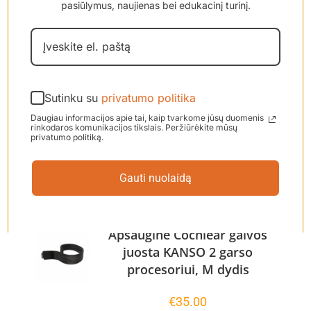
pasiūlymus, naujienas bei edukacinį turinį.
juosta vaikams, nešiojantiems
vieną arba du
Nucleus 7
garso
procesorius. Ši juosta taip pat
tinkama naudoti ir su vandens
apsauga
Aqua+
. Spalva:
Sutinku su
privatumo politika
vanilinė. Dydis: S (ilgis 21.1"-
Daugiau informacijos apie tai, kaip tvarkome jūsų duomenis
~53.5 cm., plotis 1.2" - ~3 cm.)
rinkodaros komunikacijos tikslais. Peržiūrėkite mūsų
privatumo politiką.
Į krepšelį
Detaliau
Gauti nuolaidą
Apsauginė Cochlear galvos
juosta KANSO 2 garso
procesoriui, M dydis
€
35.00