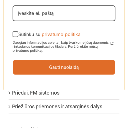
Ankstesnis
1
2
3
4
5
6
Sutinku su
privatumo politika
Produkto kategorijos
Daugiau informacijos apie tai, kaip tvarkome jūsų duomenis
rinkodaros komunikacijos tikslais. Peržiūrėkite mūsų
privatumo politiką.
Apsauginiai kamštukai ausims
Elementai, baterijos
Gauti nuolaidą
Higienos priemonės
Priedai, FM sistemos
Priežiūros priemonės ir atsarginės dalys