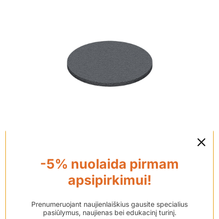
Apsauga aparatui
(pagalvėlės)
-5% nuolaida pirmam
apsipirkimui!
€
33.00
Prenumeruojant naujienlaiškius gausite specialius
pasiūlymus, naujienas bei edukacinį turinį.