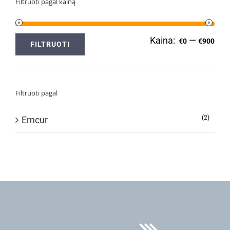
Filtruoti pagal kainą
Kaina:
—
Min
Ma
€0
€900
FILTRUOTI
kai
kai
Filtruoti pagal
(2)
Emcur