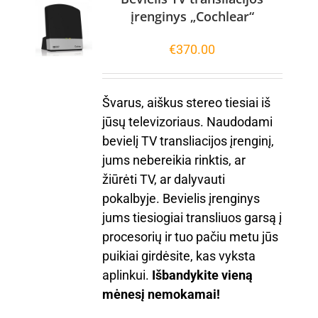
įrenginys „Cochlear“
€
370.00
Švarus, aiškus stereo tiesiai iš
jūsų televizoriaus. Naudodami
bevielį TV transliacijos įrenginį,
jums nebereikia rinktis, ar
žiūrėti TV, ar dalyvauti
pokalbyje. Bevielis įrenginys
jums tiesiogiai transliuos garsą į
procesorių ir tuo pačiu metu jūs
puikiai girdėsite, kas vyksta
aplinkui.
Išbandykite vieną
mėnesį nemokamai!