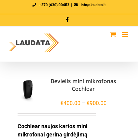
Skip
+370 (630) 00453
|
info@laudata.lt
to
Facebook
content
Bevielis mini mikrofonas
Cochlear
Price
€
400.00
–
€
900.00
range:
€400.00
Cochlear naujos kartos mini
through
mikrofonai gerina girdėjimą
€900.00