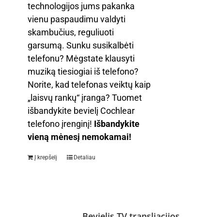
technologijos jums pakanka
vienu paspaudimu valdyti
skambučius, reguliuoti
garsumą. Sunku susikalbėti
telefonu? Mėgstate klausyti
muziką tiesiogiai iš telefono?
Norite, kad telefonas veiktų kaip
„laisvų rankų“ įranga? Tuomet
išbandykite bevielį Cochlear
telefono įrenginį!
Išbandykite
vieną mėnesį nemokamai!
Į krepšelį
Detaliau
Bevielis TV transliacijos