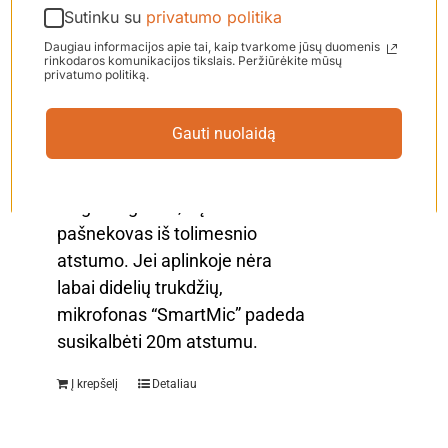
planšetės, išmaniųjų asistentų
Sutinku su
privatumo politika
(pavyzdžiui: “Alexa”, “Siri” ir
Daugiau informacijos apie tai, kaip tvarkome jūsų duomenis
rinkodaros komunikacijos tikslais. Peržiūrėkite mūsų
“Google Asistant”). Jūs galite
privatumo politiką.
puikiai naudotis mikrofonu
“SmartMic” pokalbių metu, kai
Gauti nuolaidą
bendraujate vienas su kitu.
Tokiu būdu galima daug
lengviau girdėti, ką kalba
pašnekovas iš tolimesnio
atstumo. Jei aplinkoje nėra
labai didelių trukdžių,
mikrofonas “SmartMic” padeda
susikalbėti 20m atstumu.
Į krepšelį
Detaliau