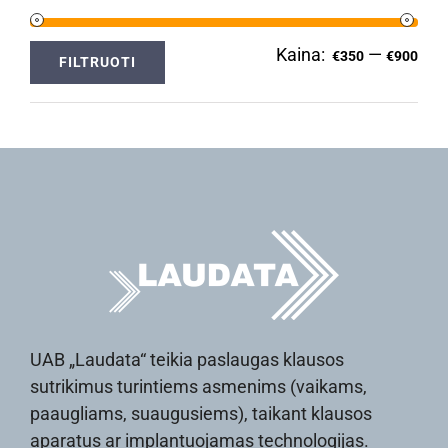
Kaina:
—
Min
Ma
€350
€900
FILTRUOTI
kai
kai
UAB „Laudata“ teikia paslaugas klausos
sutrikimus turintiems asmenims (vaikams,
paaugliams, suaugusiems), taikant klausos
aparatus ar implantuojamas technologijas.