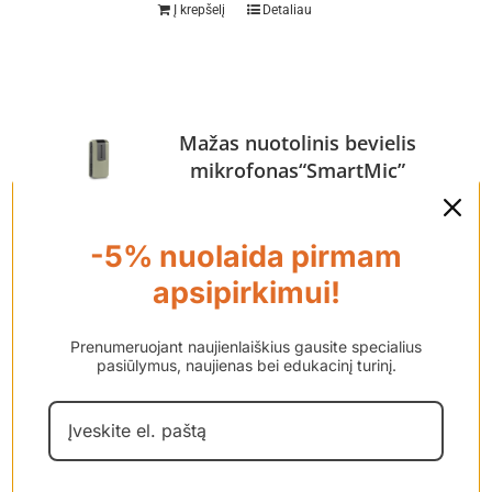
Į krepšelį
Detaliau
Mažas nuotolinis bevielis
mikrofonas“SmartMic”
€
650.00
-5% nuolaida pirmam
apsipirkimui!
Tai itin aukštos kokybės
Bluetooth prietaisas, kurio
Prenumeruojant naujienlaiškius gausite specialius
pagalba galimas tiesioginis
pasiūlymus, naujienas bei edukacinį turinį.
garso transliavimas į Jūsų
klausos apparatus iš Bluetooth
jungtį turinčių įrenginių:
mobiliojo telefono, kompiuterio,