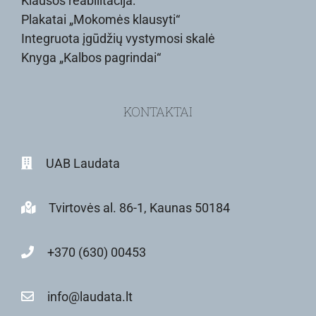
Klausos reabilitacija:
Plakatai „Mokomės klausyti“
Integruota įgūdžių vystymosi skalė
Knyga „Kalbos pagrindai“
KONTAKTAI
UAB Laudata
Tvirtovės al. 86-1, Kaunas 50184
+370 (630) 00453
info@laudata.lt