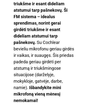
triukšme ir esant dideliam
atstumui tarp pašnekovų. Ši
FM sistema – idealus
sprendimas, norint gerai
girdėti triukšme ir esant
dideliam atstumui tarp
pašnekovų.
Su Cochlear
bevieliu mikrofonu geriau girdės
ir vaikas, ir suaugęs. Šis priedas
padeda geriau girdėti per
atstumą ir triukšmingose
situacijose (darželyje,
mokykloje, gatvėje, darbe,
namie).
Išbandykite mini
mikrofoną vieną mėnesį
nemokamai!