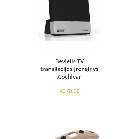
Bevielis TV
transliacijos įrenginys
„Cochlear“
€
370.00