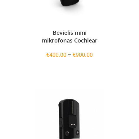
Bevielis mini
mikrofonas Cochlear
Price
€
400.00
–
€
900.00
range:
€400.00
through
€900.00