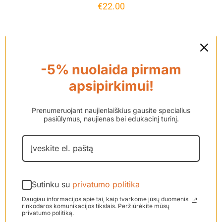
€
22.00
-5% nuolaida pirmam
apsipirkimui!
Prenumeruojant naujienlaiškius gausite specialius
pasiūlymus, naujienas bei edukacinį turinį.
Sutinku su
privatumo politika
Mikrofono filtrai
Daugiau informacijos apie tai, kaip tvarkome jūsų duomenis
rinkodaros komunikacijos tikslais. Peržiūrėkite mūsų
garso procesoriui
privatumo politiką.