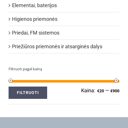
Elementai, baterijos
Higienos priemonės
Priedai, FM sistemos
Priežiūros priemonės ir atsarginės dalys
Filtruoti pagal kainą
Kaina:
—
Min
Ma
€20
€900
FILTRUOTI
kai
kai