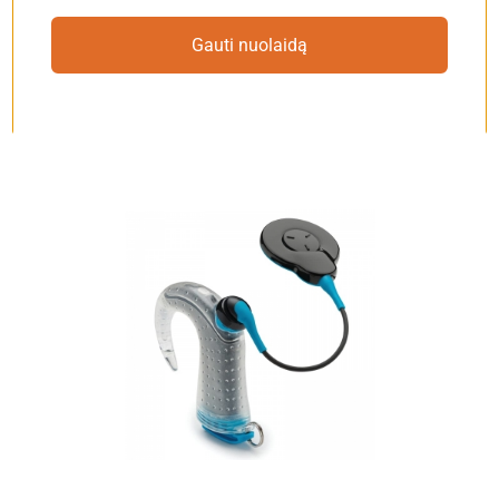
Cochlear Kanso 2 (1
vnt.)
Gauti nuolaidą
€
22.00