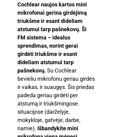
Cochlear naujos kartos mini
through
mikrofonai gerina girdėjimą
€900.00
triukšme ir esant dideliam
atstumui tarp pašnekovų. Ši
FM sistema – idealus
sprendimas, norint gerai
girdėti triukšme ir esant
dideliam atstumui tarp
pašnekovų.
Su Cochlear
bevieliu mikrofonu geriau girdės
ir vaikas, ir suaugęs. Šis priedas
padeda geriau girdėti per
atstumą ir triukšmingose
situacijose (darželyje,
mokykloje, gatvėje, darbe,
namie).
Išbandykite mini
mikrofoną vieną mėnesį