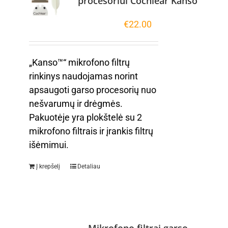
procesoriui Cochlear Kanso
€
22.00
„Kanso™“ mikrofono filtrų
rinkinys naudojamas norint
apsaugoti garso procesorių nuo
nešvarumų ir drėgmės.
Pakuotėje yra plokštelė su 2
mikrofono filtrais ir įrankis filtrų
išėmimui.
Į krepšelį
Detaliau