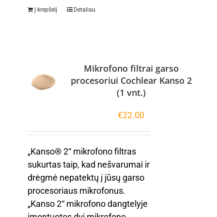
Į krepšelį
Detaliau
Mikrofono filtrai garso
procesoriui Cochlear Kanso 2
(1 vnt.)
€
22.00
„Kanso® 2“ mikrofono filtras
sukurtas taip, kad nešvarumai ir
drėgmė nepatektų į jūsų garso
procesoriaus mikrofonus.
„Kanso 2“ mikrofono dangtelyje
įmontuotos dvi mikrofono