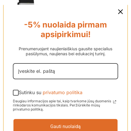
€
370.00
-5% nuolaida pirmam
Švarus, aiškus stereo tiesiai iš
apsipirkimui!
jūsų televizoriaus. Naudodami
bevielį TV transliacijos įrenginį,
Prenumeruojant naujienlaiškius gausite specialius
jums nebereikia rinktis, ar
pasiūlymus, naujienas bei edukacinį turinį.
žiūrėti TV, ar dalyvauti
pokalbyje. Bevielis įrenginys
jums tiesiogiai transliuos garsą į
procesorių ir tuo pačiu metu jūs
Sutinku su
puikiai girdėsite, kas vyksta
privatumo politika
aplinkui.
Išbandykite vieną
Daugiau informacijos apie tai, kaip tvarkome jūsų duomenis
rinkodaros komunikacijos tikslais. Peržiūrėkite mūsų
mėnesį nemokamai!
privatumo politiką.
Į krepšelį
Detaliau
Gauti nuolaidą