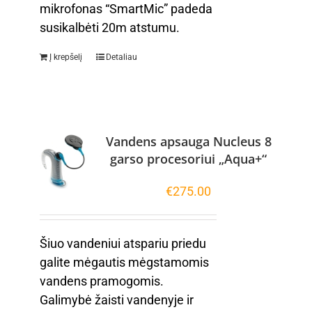
mikrofonas “SmartMic” padeda
susikalbėti 20m atstumu.
Į krepšelį
Detaliau
Vandens apsauga Nucleus 8
garso procesoriui „Aqua+“
€
275.00
Šiuo vandeniui atspariu priedu
galite mėgautis mėgstamomis
vandens pramogomis.
Galimybė žaisti vandenyje ir