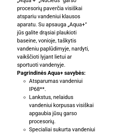
„Aqua +“ „Nucleus“ garso
procesorių paverčia visiškai
atspariu vandeniui klausos
aparatu. Su apsauga „Aqua+“
jūs galite drąsiai plaukioti
baseine, vonioje, taškytis
vandeniu paplūdimyje, nardyti,
vaikščioti lyjant lietui ar
sportuoti vandenyje.
Pagrindinės Aqua+ savybės:
Atsparumas vandeniui
IP68**.
Lankstus, nelaidus
vandeniui korpusas visiškai
apgaubia jūsų garso
procesorių.
Specialiai sukurta vandeniui