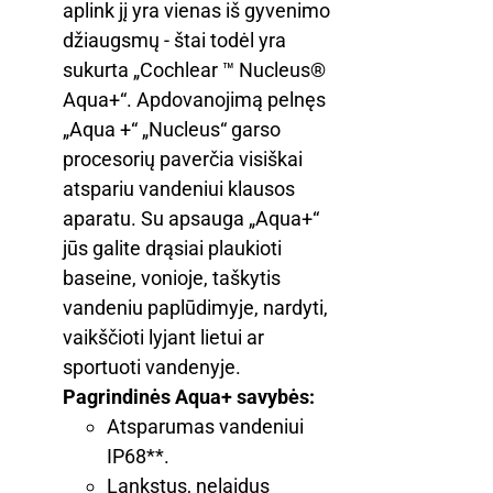
aplink jį yra vienas iš gyvenimo
džiaugsmų - štai todėl yra
sukurta „Cochlear ™ Nucleus®
Aqua+“. Apdovanojimą pelnęs
„Aqua +“ „Nucleus“ garso
procesorių paverčia visiškai
atspariu vandeniui klausos
aparatu. Su apsauga „Aqua+“
jūs galite drąsiai plaukioti
baseine, vonioje, taškytis
vandeniu paplūdimyje, nardyti,
vaikščioti lyjant lietui ar
sportuoti vandenyje.
Pagrindinės Aqua+ savybės:
Atsparumas vandeniui
IP68**.
Lankstus, nelaidus