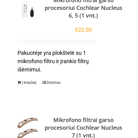
Mikrofono filtrai garso
procesoriui Cochlear Nucleus
6, 5 (1 vnt.)
€
22.00
Pakuotėje yra plokštelė su 1
mikrofono filtru ir įrankis filtrų
išėmimui.
Į krepšelį
Detaliau
Mikrofono filtrai garso
procesoriui Cochlear Nucleus
7 (1 vnt.)