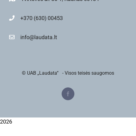
+370 (630) 00453
info@laudata.lt
© UAB „Laudata“
- Visos teisės saugomos
Facebook
2026