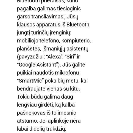
Bluetooth prietaisas, kurio
pagalba galimas tiesioginis
garso transliavimas į Jūsų
klausos apparatus iš Bluetooth
jungtį turinčių įrenginių:
mobiliojo telefono, kompiuterio,
planšetės, išmaniųjų asistentų
(pavyzdžiui: “Alexa”, “Siri” ir
“Google Asistant”). Jūs galite
puikiai naudotis mikrofonu
“SmartMic” pokalbių metu, kai
bendraujate vienas su kitu.
Tokiu būdu galima daug
lengviau girdėti, ką kalba
pašnekovas iš tolimesnio
atstumo. Jei aplinkoje nėra
labai didelių trukdžių,