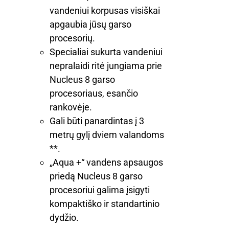
vandeniui korpusas visiškai
apgaubia jūsų garso
procesorių.
Specialiai sukurta vandeniui
nepralaidi ritė jungiama prie
Nucleus 8 garso
procesoriaus, esančio
rankovėje.
Gali būti panardintas į 3
metrų gylį dviem valandoms
**.
„Aqua +“ vandens apsaugos
priedą Nucleus 8 garso
procesoriui galima įsigyti
kompaktiško ir standartinio
dydžio.