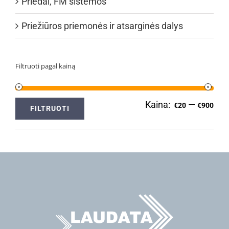
Priedai, FM sistemos
Priežiūros priemonės ir atsarginės dalys
Filtruoti pagal kainą
Kaina:
—
Min
Ma
€20
€900
FILTRUOTI
kai
kai