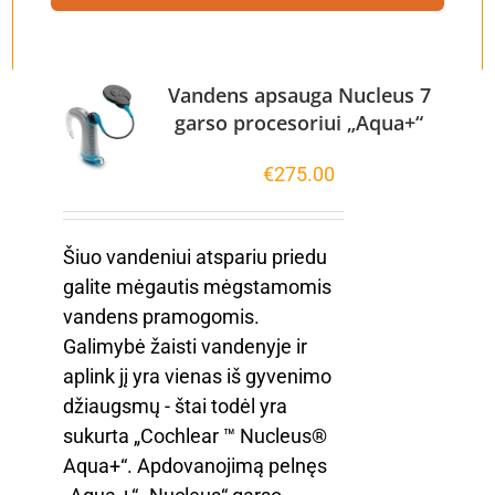
Vandens apsauga Nucleus 7
garso procesoriui „Aqua+“
€
275.00
Šiuo vandeniui atspariu priedu
galite mėgautis mėgstamomis
vandens pramogomis.
Galimybė žaisti vandenyje ir
aplink jį yra vienas iš gyvenimo
džiaugsmų - štai todėl yra
sukurta „Cochlear ™ Nucleus®
Aqua+“. Apdovanojimą pelnęs