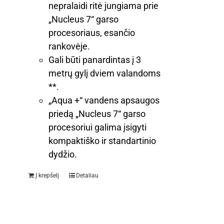
nepralaidi ritė jungiama prie
„Nucleus 7“ garso
procesoriaus, esančio
rankovėje.
Gali būti panardintas į 3
metrų gylį dviem valandoms
**.
„Aqua +“ vandens apsaugos
priedą „Nucleus 7“ garso
procesoriui galima įsigyti
kompaktiško ir standartinio
dydžio.
Į krepšelį
Detaliau