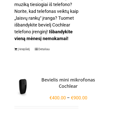
muziką tiesiogiai iš telefono?
Norite, kad telefonas veiktų kaip
„laisvų rankų“ įranga? Tuomet
išbandykite bevielį Cochlear
telefono įrenginį!
Išbandykite
vieną mėnesį nemokamai!
Į krepšelį
Detaliau
Bevielis mini mikrofonas
Cochlear
Price
€
400.00
–
€
900.00
range:
€400.00