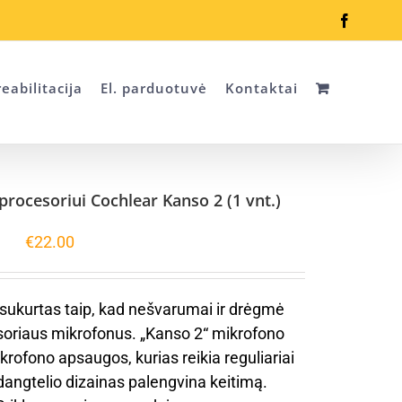
Faceboo
eabilitacija
El. parduotuvė
Kontaktai
 procesoriui Cochlear Kanso 2 (1 vnt.)
€
22.00
 sukurtas taip, kad nešvarumai ir drėgmė
soriaus mikrofonus. „Kanso 2“ mikrofono
rofono apsaugos, kurias reikia reguliariai
 dangtelio dizainas palengvina keitimą.