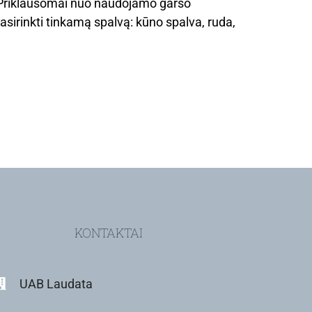
. Priklausomai nuo naudojamo garso
asirinkti tinkamą spalvą: kūno spalva, ruda,
KONTAKTAI
UAB Laudata