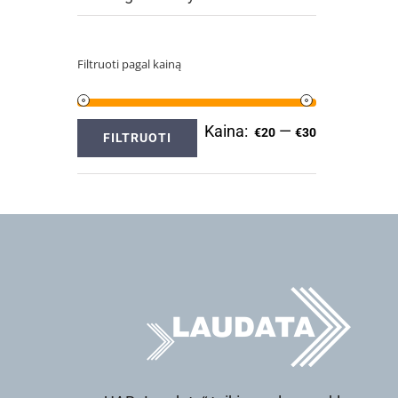
Filtruoti pagal kainą
Kaina:
—
Min
Maks
€20
€30
FILTRUOTI
kaina
kaina