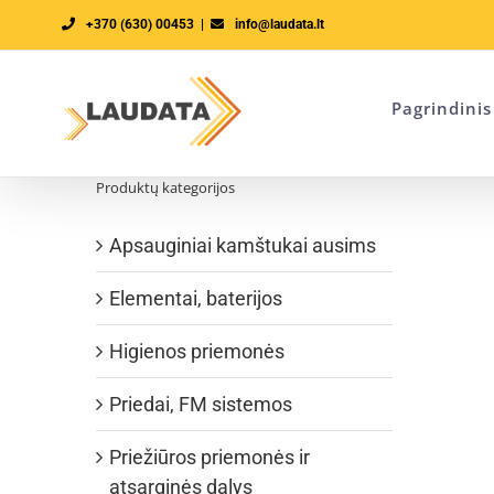
Skip
+370 (630) 00453
|
info@laudata.lt
to
content
Pagrindinis
Produktų kategorijos
Apsauginiai kamštukai ausims
Elementai, baterijos
Higienos priemonės
Priedai, FM sistemos
Priežiūros priemonės ir
atsarginės dalys