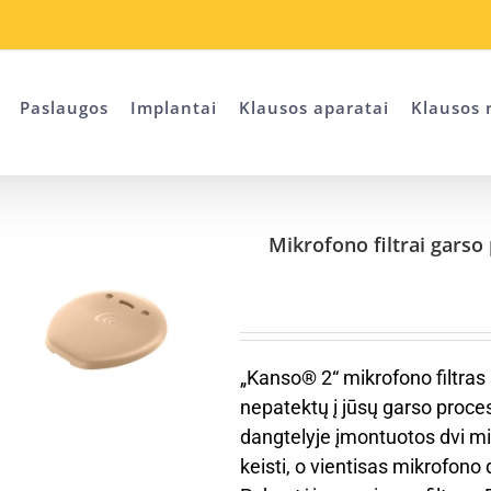
Paslaugos
Implantai
Klausos aparatai
Klausos r
Mikrofono filtrai garso
„Kanso® 2“ mikrofono filtras
nepatektų į jūsų garso proce
dangtelyje įmontuotos dvi mik
keisti, o vientisas mikrofono