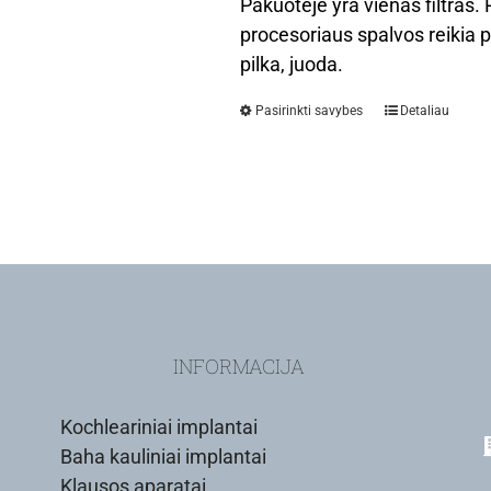
Pakuotėje yra vienas filtras
procesoriaus spalvos reikia p
pilka, juoda.
Pasirinkti savybes
Detaliau
INFORMACIJA
Kochleariniai implantai
Baha kauliniai implantai
Klausos aparatai