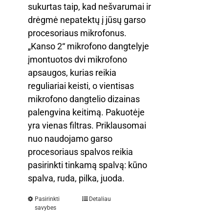
sukurtas taip, kad nešvarumai ir
drėgmė nepatektų į jūsų garso
procesoriaus mikrofonus.
„Kanso 2“ mikrofono dangtelyje
įmontuotos dvi mikrofono
apsaugos, kurias reikia
reguliariai keisti, o vientisas
mikrofono dangtelio dizainas
palengvina keitimą. Pakuotėje
yra vienas filtras. Priklausomai
nuo naudojamo garso
procesoriaus spalvos reikia
pasirinkti tinkamą spalvą: kūno
spalva, ruda, pilka, juoda.
Pasirinkti
Detaliau
savybes