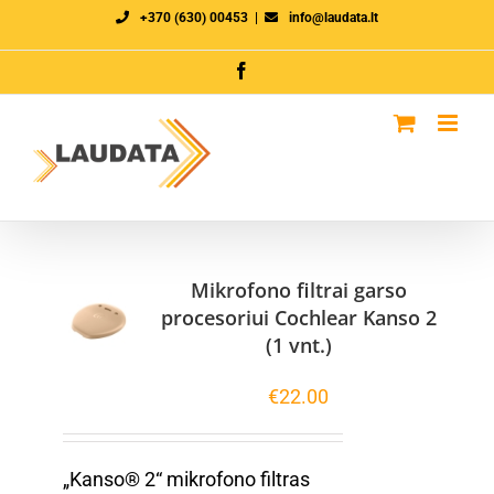
Skip
+370 (630) 00453
|
info@laudata.lt
to
Facebook
content
Mikrofono filtrai garso
procesoriui Cochlear Kanso 2
(1 vnt.)
€
22.00
„Kanso® 2“ mikrofono filtras