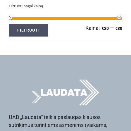
Filtruoti pagal kainą
Kaina:
—
Min
Ma
€20
€30
FILTRUOTI
kai
kai
UAB „Laudata“ teikia paslaugas klausos
sutrikimus turintiems asmenims (vaikams,