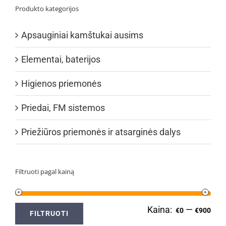
Produkto kategorijos
Apsauginiai kamštukai ausims
Elementai, baterijos
Higienos priemonės
Priedai, FM sistemos
Priežiūros priemonės ir atsarginės dalys
Filtruoti pagal kainą
Kaina:
—
Min
Ma
€0
€900
FILTRUOTI
kai
kai