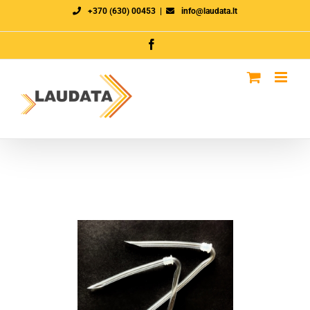
Skip
+370 (630) 00453
|
info@laudata.lt
to
Facebook
content