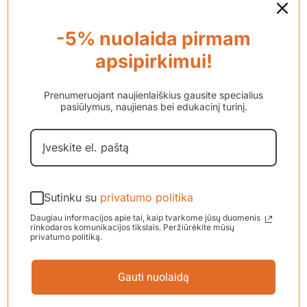
galvos juosta KANSO 2
garso procesoriui, M
-5% nuolaida pirmam
dydis
apsipirkimui!
€
35.00
Prenumeruojant naujienlaiškius gausite specialius
pasiūlymus, naujienas bei edukacinį turinį.
Sutinku su
privatumo politika
Daugiau informacijos apie tai, kaip tvarkome jūsų duomenis
rinkodaros komunikacijos tikslais. Peržiūrėkite mūsų
privatumo politiką.
Gauti nuolaidą