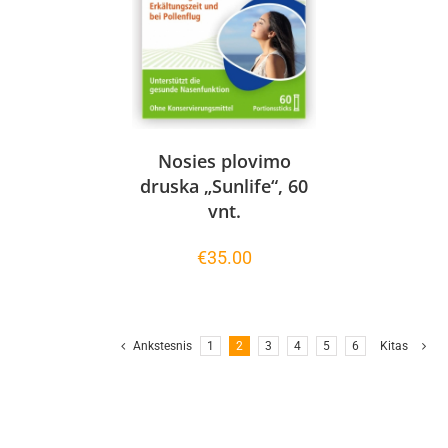
Nosies plovimo
druska „Sunlife“, 60
vnt.
€
35.00
Ankstesnis
1
2
3
4
5
6
Kitas