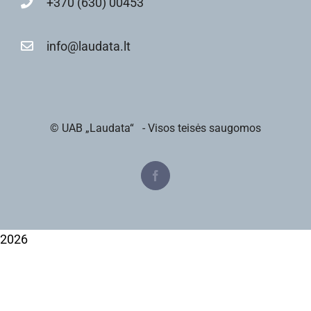
+370 (630) 00453
info@laudata.lt
© UAB „Laudata“
- Visos teisės saugomos
Facebook
2026