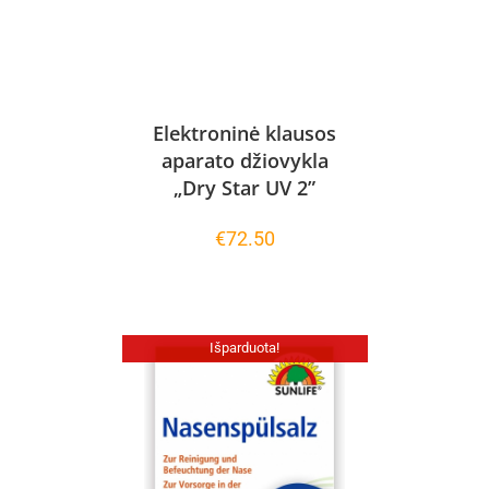
Elektroninė klausos
aparato džiovykla
„Dry Star UV 2”
€
72.50
Išparduota!