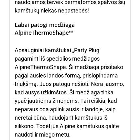
naudojamos beveik permatomos spalvos šių
kamštukų niekas nepastebės!
Labai patogi medžiaga
AlpineThermoShape™
Apsauginiai kamštukai „Party Plug“
pagaminti iš specialios medžiagos
AlpineThermoShape. Ši medžiaga prisitaiko
pagal ausies landos formą, prislopindama
triukšmą. Juos patogu nešioti. Nėra jausmo,
kad ausys užkimštos. Ši medžiaga tinka
ypač jautriems žmonėms. Tai reiškia, kad
neparaus oda aplink ausis ir landoje, kaip
neretai būna, naudojant kamštukus iš
silikono. Todėl jūs Alpine kamštukus galite
naudoti ir miego metu.