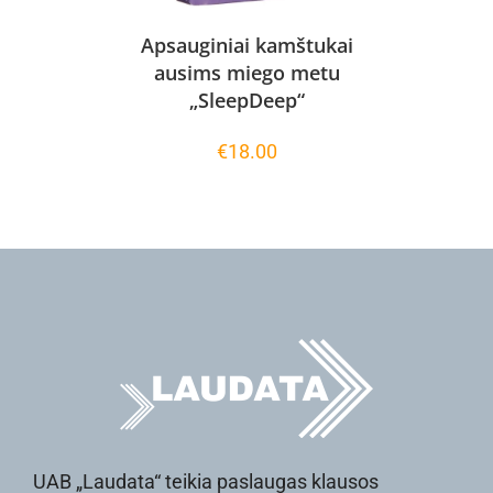
Apsauginiai kamštukai
ausims miego metu
„SleepDeep“
€
18.00
UAB „Laudata“ teikia paslaugas klausos