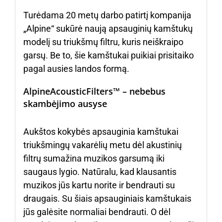
Turėdama 20 metų darbo patirtį kompanija
„Alpine“ sukūrė naują apsauginių kamštukų
modelį su triukšmų filtru, kuris neiškraipo
garsų. Be to, šie kamštukai puikiai prisitaiko
pagal ausies landos formą.
AlpineAcousticFilters™ – nebebus
skambėjimo ausyse
Aukštos kokybės apsauginia kamštukai
triukšmingų vakarėlių metu dėl akustinių
filtrų sumažina muzikos garsumą iki
saugaus lygio. Natūralu, kad klausantis
muzikos jūs kartu norite ir bendrauti su
draugais. Su šiais apsauginiais kamštukais
jūs galėsite normaliai bendrauti. O dėl