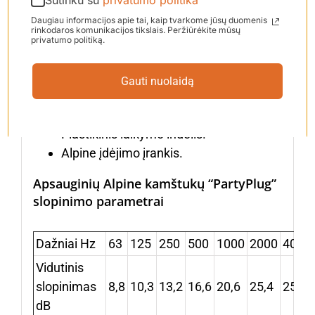
Pakuotė
Daugiau informacijos apie tai, kaip tvarkome jūsų duomenis
rinkodaros komunikacijos tikslais. Peržiūrėkite mūsų
privatumo politiką.
Du universalūs termoplastiniai
kamštukai (protektoriai).
Gauti nuolaidą
Du akustiniai filtrai.
Alpine mini dėžutė.
Plastikinis laikymo indelis.
Alpine įdėjimo įrankis.
Apsauginių Alpine kamštukų “PartyPlug”
slopinimo parametrai
Dažniai Hz
63
125
250
500
1000
2000
4000
Vidutinis
slopinimas
8,8
10,3
13,2
16,6
20,6
25,4
25,2
dB