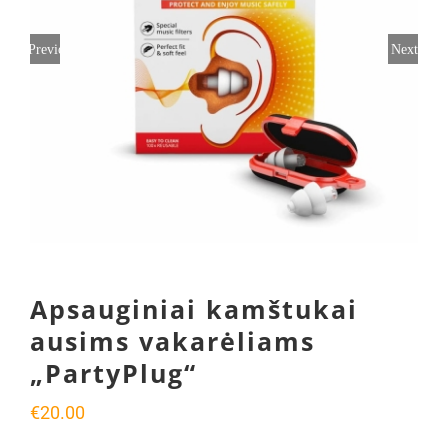
Previous
Next
Apsauginiai kamštukai
ausims vakarėliams
„PartyPlug“
€
20.00