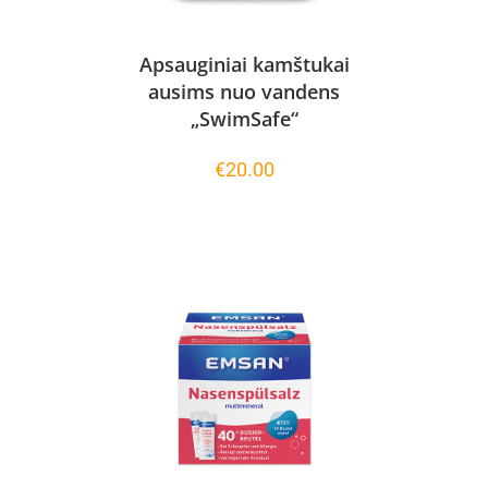
Apsauginiai kamštukai
ausims nuo vandens
„SwimSafe“
€
20.00