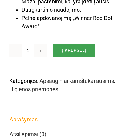
Mažai pastebimi, kai yra įdėti į ausis.
Daugkartinio naudojimo.
Pelnę apdovanojimą „Winner Red Dot
Award“.
Į KREPŠELĮ
produkto
kiekis:
Apsauginiai
kamštukai
Kategorijos:
Apsauginiai kamštukai ausims
,
ausims
Higienos priemonės
vakarėliams
„PartyPlug“
Aprašymas
Atsiliepimai (0)