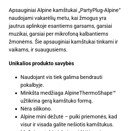
Apsauginiai Alpine kamštukai „PartyPlug-Alpine“
naudojami vakarėlių metu, kai žmogus yra
jautrus aplinkoje esantiems garsams, garsiai
muzikai, garsiai per mikrofoną kalbantiems
žmonėms. Šie apsauginiai kamštukai tinkami ir
vaikams, ir suaugusiems.
Unikalios produkto savybės
Naudojant vis tiek galima bendrauti
pokalbyje.
Minkšta medžiaga AlpineThermoShape™
užtikrina gerą kamštuko formą.
Nėra silikono.
Alpine mini dėžutė – puiki priemonės, kad
visur ir visada galite nešiotis kamštukus.