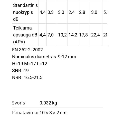
Standartinis
nuokrypis
4,4
3,3
3,0
2,4
2,8
3,0
5,0
dB
Teikiama
apsauga dB
4,4
7,0
10,2
14,2
17,8
22,4
20,2
(APV)
EN 352-2: 2002
Nominalus diametras: 9-12 mm
H=19 M=17 L=12
SNR=19
NRR=16,5-21,5
Svoris
0.032 kg
Išmatavimai
10 × 8 × 2 cm