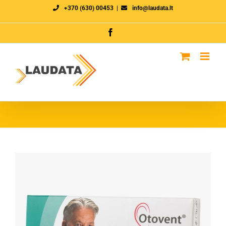
Skip
+370 (630) 00453
|
info@laudata.lt
to
Facebook
content