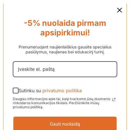
-5% nuolaida pirmam
apsipirkimui!
Prenumeruojant naujienlaiškius gausite specialius
pasiūlymus, naujienas bei edukacinį turinį.
Apsauginiai kamštukai
ausims miego metu
„SleepSoft“
Sutinku su
privatumo politika
Daugiau informacijos apie tai, kaip tvarkome jūsų duomenis
€
16.00
rinkodaros komunikacijos tikslais. Peržiūrėkite mūsų
privatumo politiką.
Gauti nuolaidą