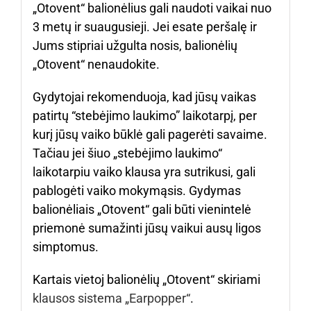
„Otovent“ balionėlius gali naudoti vaikai nuo
3 metų ir suaugusieji. Jei esate peršalę ir
Jums stipriai užgulta nosis, balionėlių
„Otovent“ nenaudokite.
Gydytojai rekomenduoja, kad jūsų vaikas
patirtų “stebėjimo laukimo” laikotarpį, per
kurį jūsų vaiko būklė gali pagerėti savaime.
Tačiau jei šiuo „stebėjimo laukimo“
laikotarpiu vaiko klausa yra sutrikusi, gali
pablogėti vaiko mokymąsis. Gydymas
balionėliais „Otovent“ gali būti vienintelė
priemonė sumažinti jūsų vaikui ausų ligos
simptomus.
Kartais vietoj balionėlių „Otovent“ skiriami
klausos sistema „Earpopper“
.