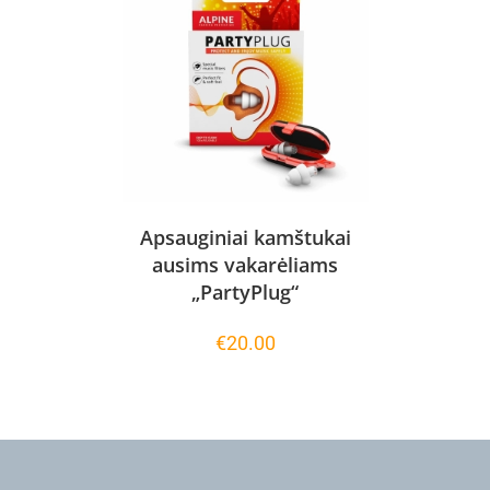
Apsauginiai kamštukai
ausims vakarėliams
„PartyPlug“
€
20.00