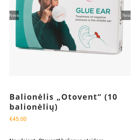
Previous
Next
Balionėlis „Otovent“ (10
balionėlių)
€
45.00