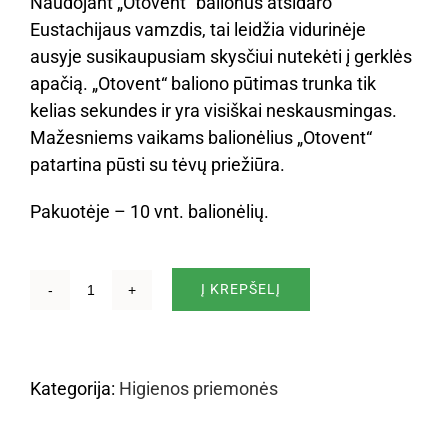
Naudojant „Otovent“ balionus atsidaro
Eustachijaus vamzdis, tai leidžia vidurinėje
ausyje susikaupusiam skysčiui nutekėti į gerklės
apačią. „Otovent“ baliono pūtimas trunka tik
kelias sekundes ir yra visiškai neskausmingas.
Mažesniems vaikams balionėlius „Otovent“
patartina pūsti su tėvų priežiūra.
Pakuotėje – 10 vnt. balionėlių.
Į KREPŠELĮ
produkto
kiekis:
Balionėlis
„Otovent“
Kategorija:
Higienos priemonės
(10
balionėlių)