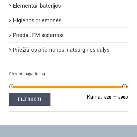
Elementai, baterijos
Higienos priemonės
Priedai, FM sistemos
Priežiūros priemonės ir atsarginės dalys
Filtruoti pagal kainą
Kaina:
—
Min
Ma
€20
€900
FILTRUOTI
kai
kai