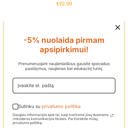
€
22.00
-5% nuolaida pirmam
apsipirkimui!
Prenumeruojant naujienlaiškius gausite specialius
pasiūlymus, naujienas bei edukacinį turinį.
Sutinku su
privatumo politika
Mikrofono filtrai
Daugiau informacijos apie tai, kaip tvarkome jūsų duomenis
rinkodaros komunikacijos tikslais. Peržiūrėkite mūsų
garso procesoriui
privatumo politiką.