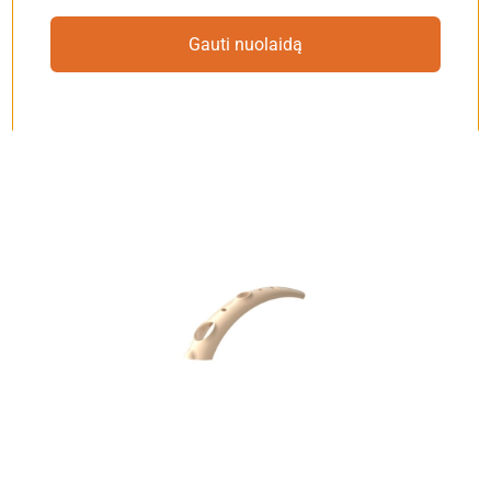
Cochlear Nucleus 7 (1
vnt.)
Gauti nuolaidą
€
22.00