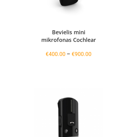
Bevielis mini
mikrofonas Cochlear
Price
€
400.00
–
€
900.00
range:
€400.00
through
€900.00